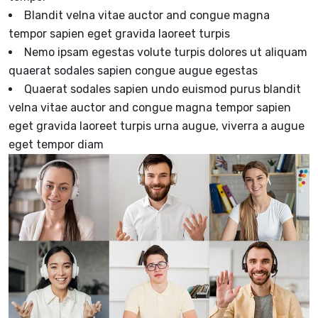
Blandit velna vitae auctor and congue magna
tempor sapien eget gravida laoreet turpis
Nemo ipsam egestas volute turpis dolores ut aliquam
quaerat sodales sapien congue augue egestas
Quaerat sodales sapien undo euismod purus blandit
velna vitae auctor and congue magna tempor sapien
eget gravida laoreet turpis urna augue, viverra a augue
eget tempor diam