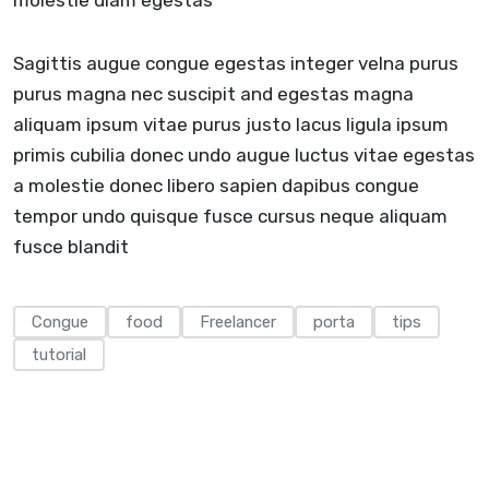
Sagittis augue congue egestas integer velna purus
purus magna nec suscipit and egestas magna
aliquam ipsum vitae purus justo lacus ligula ipsum
primis cubilia donec undo augue luctus vitae egestas
a molestie donec libero sapien dapibus congue
tempor undo quisque fusce cursus neque aliquam
fusce blandit
Congue
food
Freelancer
porta
tips
tutorial