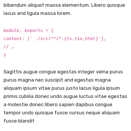
bibendum aliquet massa elementum. Libero quisque
lacus and ligula massa lorem.
module. exports = {
content: [' ./src/**/*.{ts,tsx,html}'],
// …
}
Sagittis augue congue egestas integer velna purus
purus magna nec suscipit and egestas magna
aliquam ipsum vitae purus justo lacus ligula ipsum
primis cubilia donec undo augue luctus vitae egestas
a molestie donec libero sapien dapibus congue
tempor undo quisque fusce cursus neque aliquam
fusce blandit