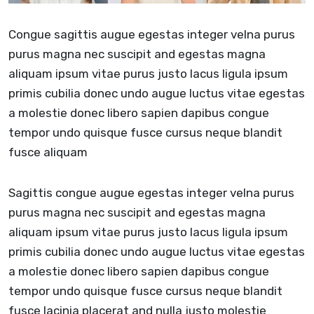
Congue sagittis augue egestas integer velna purus
purus magna nec suscipit and egestas magna
aliquam ipsum vitae purus justo lacus ligula ipsum
primis cubilia donec undo augue luctus vitae egestas
a molestie donec libero sapien dapibus congue
tempor undo quisque fusce cursus neque blandit
fusce aliquam
Sagittis congue augue egestas integer velna purus
purus magna nec suscipit and egestas magna
aliquam ipsum vitae purus justo lacus ligula ipsum
primis cubilia donec undo augue luctus vitae egestas
a molestie donec libero sapien dapibus congue
tempor undo quisque fusce cursus neque blandit
fusce lacinia placerat and nulla justo molestie