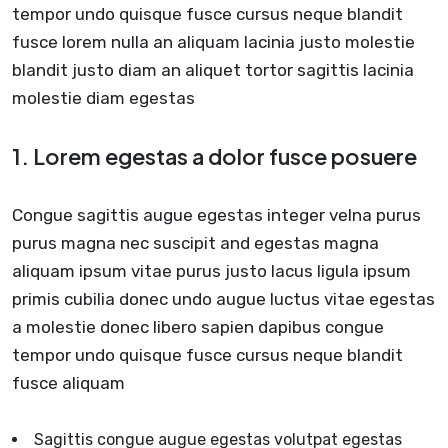
tempor undo quisque fusce cursus neque blandit
fusce lorem nulla an aliquam lacinia justo molestie
blandit justo diam an aliquet tortor sagittis lacinia
molestie diam egestas
1. Lorem egestas a dolor fusce posuere
Congue sagittis augue egestas integer velna purus
purus magna nec suscipit and egestas magna
aliquam ipsum vitae purus justo lacus ligula ipsum
primis cubilia donec undo augue luctus vitae egestas
a molestie donec libero sapien dapibus congue
tempor undo quisque fusce cursus neque blandit
fusce aliquam
Sagittis congue augue egestas volutpat egestas