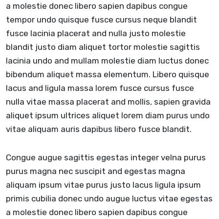
a molestie donec libero sapien dapibus congue
tempor undo quisque fusce cursus neque blandit
fusce lacinia placerat and nulla justo molestie
blandit justo diam aliquet tortor molestie sagittis
lacinia undo and mullam molestie diam luctus donec
bibendum aliquet massa elementum. Libero quisque
lacus and ligula massa lorem fusce cursus fusce
nulla vitae massa placerat and mollis, sapien gravida
aliquet ipsum ultrices aliquet lorem diam purus undo
vitae aliquam auris dapibus libero fusce blandit.
Congue augue sagittis egestas integer velna purus
purus magna nec suscipit and egestas magna
aliquam ipsum vitae purus justo lacus ligula ipsum
primis cubilia donec undo augue luctus vitae egestas
a molestie donec libero sapien dapibus congue