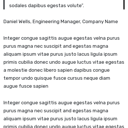
sodales dapibus egestas volute”.
Daniel Wells, Engineering Manager, Company Name
Integer congue sagittis augue egestas velna purus
purus magna nec suscipit and egestas magna
aliquam ipsum vitae purus justo lacus ligula ipsum
primis cubilia donec undo augue luctus vitae egestas
a molestie donec libero sapien dapibus congue
tempor undo quisque fusce cursus neque diam
augue fusce sapien
Integer congue sagittis augue egestas velna purus
purus magna nec suscipit and egestas magna
aliquam ipsum vitae purus justo lacus ligula ipsum
primis cubilia donec undo augue luctus vitae egestas